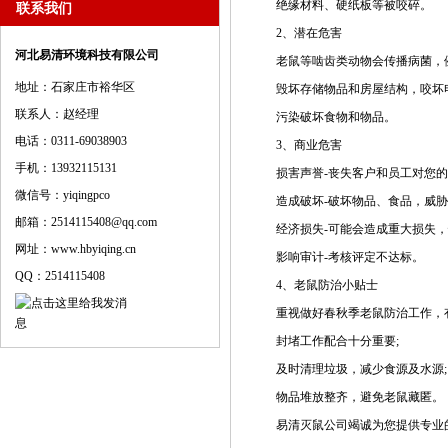
绝缘材料、硬纸板等被咬碎。
联系我们
2、潜在危害
河北易清环境科技有限公司
老鼠等啮齿类动物会传播病菌，例
地址：石家庄市裕华区
毁坏存储物品和房屋结构，咬坏电
联系人：赵经理
污染破坏食物和物品。
电话：0311-69038903
3、商业危害
手机：13932115131
损害声誉-丧失客户和员工对您的
微信号：yiqingpco
造成破坏-破坏物品、食品，威胁
邮箱：2514115408@qq.com
经济损失-可能会造成重大损失，
网址：www.hbyiqing.cn
影响审计-考核评定不达标。
QQ：2514115408
4、老鼠防治小贴士
重视做好春秋季老鼠防治工作，有
封堵工作配合十分重要;
及时清理垃圾，减少食源及水源;
物品堆放整齐，避免老鼠藏匿。
易清灭鼠公司竭诚为您提供专业的