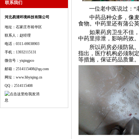
联系我们
一位老中医说过：“老
中药品种众多，像麦芽
河北易清环境科技有限公司
食物。中药里还有蒲公
地址：石家庄市裕华区
如果药房卫生不佳，中
联系人：赵经理
中药里排泄，影响药效
电话：0311-69038903
所以药房必须防鼠。国
手机：13932115131
指出，医疗机构必须制
等措施，保证药品质量
微信号：yiqingpco
邮箱：2514115408@qq.com
网址：www.hbyiqing.cn
QQ：2514115408